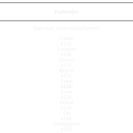
Kalender
Datensatz 4134 nicht gefunden!
Datum
4134;
Location
4134;
Einlass
4134;
Beginn
4134;
Event
4134;
Ende
4134;
Ablauf
4134;
Ort
4134;
Eintrittspreis
4134;